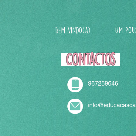
Bem Vindo(a)
Um Pou
Contactos
967259646
info@educacascai