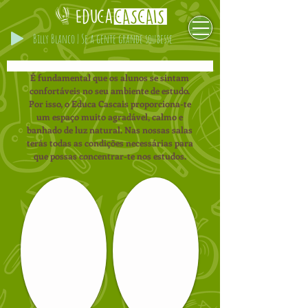
Billy Blanco | Se a gente grande soubesse
É fundamental que os alunos se sintam
confortáveis no seu ambiente de estudo.
Por isso, o Educa Cascais proporciona-te
um espaço muito agradável, calmo e
banhado de luz natural. Nas nossas salas
terás todas as condições necessárias para
que possas concentrar-te nos estudos.